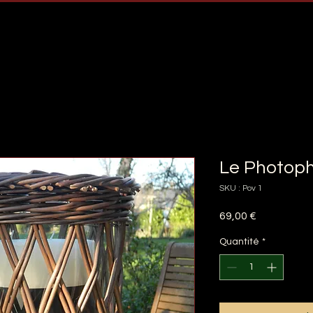
Le Photop
SKU : Pov 1
Prix
69,00 €
Quantité
*