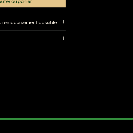
outer au panier
 remboursement possible.
 paniers et autres vanneries sont
sont ni reprises ni échangées.
ront les mardis et jeudis à partir
e mon petit village. J'apporterai
mballage de vos commandes ,
clés (si possible).
é entre 5 et 7 jours ouvrés aprés
sauf en période de congés).
charger la facture sur le site car
e à l'envoi.