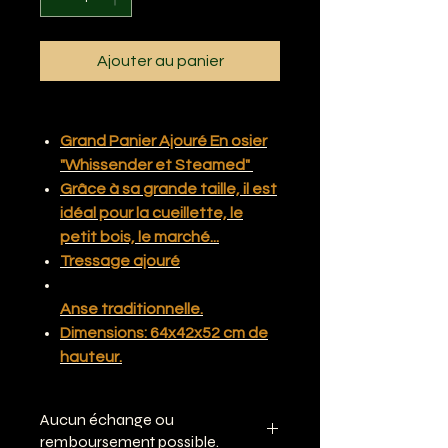
Ajouter au panier
Grand Panier Ajouré En osier
"Whissender et Steamed"
Grâce à sa grande taille, il est
idéal pour la cueillette, le
petit bois, le marché...
Tressage ajouré
Anse traditionnelle.
Dimensions: 64x42x52 cm de
hauteur.
Aucun échange ou
remboursement possible.